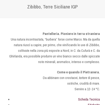
Zibibbo, Terre Siciliane IGP
Pantelleria. Pioniere in terra straniera
Una natura incontrastata, “burbera” forse come Marco. Ma da quella
natura riuscì a capire, per primo, che vinificando le uve di Zibibbo,
coltivate nella zona più esposte a Nord, in C. da Cufurà e C. da
Ghirlanda, era possibile produrre un vino bianco secco dalle spiccate
note minerali, aromatico, intenso e complesso.
Come e quando il Pietranera.
Da abbinare con crostacei,
tartare
di pesce,
ostriche, crudità di mare.
Servire a 12-14 °C.
Scheda Tecnica
Etichetta