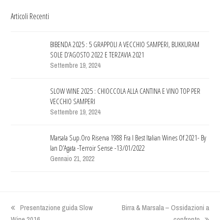
Articoli Recenti
BIBENDA 2025 : 5 GRAPPOLI A VECCHIO SAMPERI, BUKKURAM
SOLE D’AGOSTO 2022 E TERZAVIA 2021
Settembre 19, 2024
SLOW WINE 2025 : CHIOCCOLA ALLA CANTINA E VINO TOP PER
VECCHIO SAMPERI
Settembre 19, 2024
Marsala Sup.Oro Riserva 1988 Fra I Best Italian Wines Of 2021- By
Ian D’Agata -Terroir Sense -13/01/2022
Gennaio 21, 2022
previous
Presentazione guida Slow
next
Birra & Marsala – Ossidazioni a
Wine 2016
post:
post:
confronto