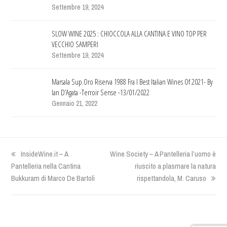
Settembre 19, 2024
SLOW WINE 2025 : CHIOCCOLA ALLA CANTINA E VINO TOP PER
VECCHIO SAMPERI
Settembre 19, 2024
Marsala Sup.Oro Riserva 1988 Fra I Best Italian Wines Of 2021- By
Ian D’Agata -Terroir Sense -13/01/2022
Gennaio 21, 2022
previous
InsideWine.it – A
next
Wine Society – A Pantelleria l’uomo è
Pantelleria nella Cantina
post:
post:
riuscito a plasmare la natura
Bukkuram di Marco De Bartoli
rispettandola, M. Caruso