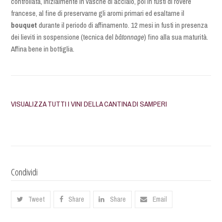
controllata, inizialmente in vasche di acciaio, poi in fusti di rovere
francese, al fine di preservarne gli aromi primari ed esaltarne il
bouquet
durante il periodo di affinamento. 12 mesi in fusti in presenza
dei lieviti in sospensione (tecnica del
bâtonnage
) fino alla sua maturità.
Affina bene in bottiglia.
VISUALIZZA TUTTI I VINI DELLA CANTINA DI SAMPERI
Condividi
Tweet
Share
Share
Email