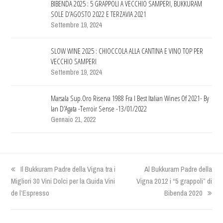
BIBENDA 2025 : 5 GRAPPOLI A VECCHIO SAMPERI, BUKKURAM
SOLE D’AGOSTO 2022 E TERZAVIA 2021
Settembre 19, 2024
SLOW WINE 2025 : CHIOCCOLA ALLA CANTINA E VINO TOP PER
VECCHIO SAMPERI
Settembre 19, 2024
Marsala Sup.Oro Riserva 1988 Fra I Best Italian Wines Of 2021- By
Ian D’Agata -Terroir Sense -13/01/2022
Gennaio 21, 2022
previous
Il Bukkuram Padre della Vigna tra i
next
Al Bukkuram Padre della
Migliori 30 Vini Dolci per la Guida Vini
post:
Vigna 2012 i “5 grappoli” di
post:
de l’Espresso
Bibenda 2020