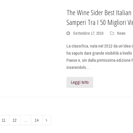
The Wine Sider Best Italian
Samperi Tra I 50 Migliori Vin
Settembre 17, 2016
News
La classifica, nata nel 2012 da un’idea d
ha saputo dare grande visibilità a livello
Paese e, sin dalla primissima edizione 
inserendolo…
Leggi tutto
Page
11
Page
12
…
Page
14
Next