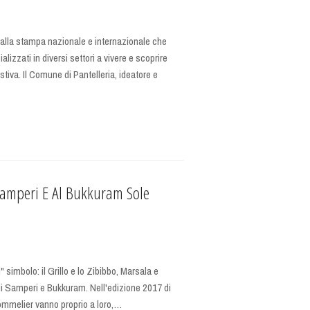
o alla stampa nazionale e internazionale che
alizzati in diversi settori a vivere e scoprire
estiva. Il Comune di Pantelleria, ideatore e
o Samperi E Al Bukkuram Sole
ti" simbolo: il Grillo e lo Zibibbo, Marsala e
 di Samperi e Bukkuram. Nell'edizione 2017 di
 Sommelier vanno proprio a loro,…