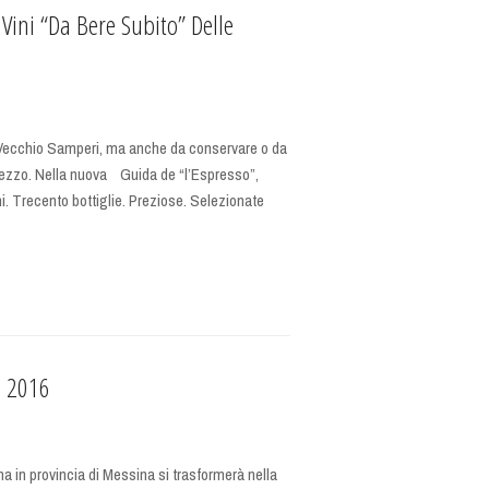
 Vini “da Bere Subito” Delle
o Vecchio Samperi, ma anche da conservare o da
 prezzo. Nella nuova Guida de “l’Espresso”,
ni. Trecento bottiglie. Preziose. Selezionate
e 2016
ina in provincia di Messina si trasformerà nella