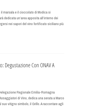
l marsala e il cioccolato di Modica si
rà dedicata un’area apposita all’interno dei
ersi nei sapori del vino fortificato siciliano più
illo: Degustazione Con ONAV A
a Delegazione Regionale Emilia-Romagna
Assaggiatori di Vino, dedica una serata a Marco
al suo vitigno simbolo, il Grillo. A raccontare agli